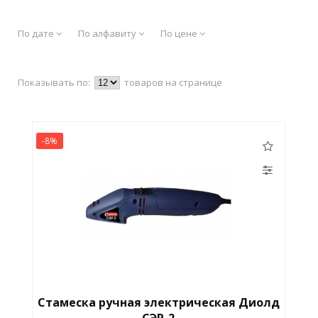
По дате
По алфавиту
По цене
Показывать по:
товаров на странице
-8%
Стамеска ручная электрическая Диолд
СЭР-2