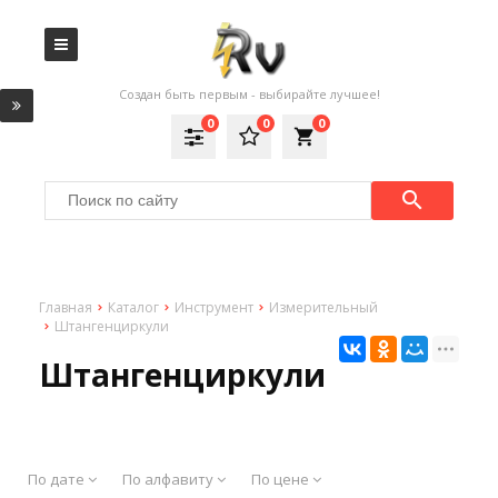
Создан быть первым - выбирайте лучшее!
0
0
0
local_grocery_store
Главная
Каталог
Инструмент
Измерительный
Штангенциркули
Штангенциркули
По дате
По алфавиту
По цене