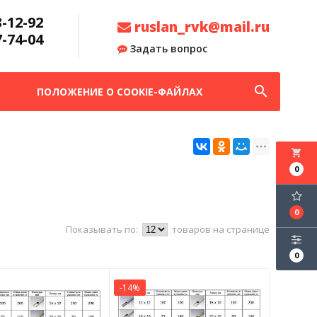
3-12-92
ruslan_rvk@mail.ru
7-74-04
Задать вопрос
search
ПОЛОЖЕНИЕ О COOKIE-ФАЙЛАХ
local_grocery_store
0
0
Показывать по:
товаров на странице
0
-14%