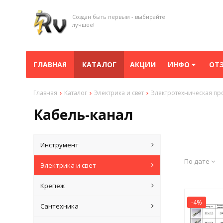
Создан быть первым - выбирайте
лучшее!
ГЛАВНАЯ
КАТАЛОГ
АКЦИИ
ИНФО
ОТ
Главная
Каталог
Электрика и свет
Электротехническая пр
Кабель-канал
Инструмент
По дате
Электрика и свет
Крепеж
-4%
Сантехника