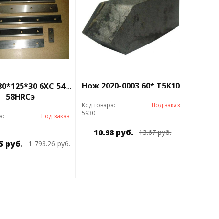
Нож 2020-0003 60* Т5К10
80*125*30 6ХС 54…
58HRCэ
Код товара:
Под заказ
5930
а:
Под заказ
10.98 руб.
13.67 руб.
5 руб.
1 793.26 руб.