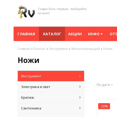
Создан быть первым - выбирайте
лучшее!
ГЛАВНАЯ
КАТАЛОГ
АКЦИИ
ИНФО
ОТ
Главная
Каталог
Инструмент
Металлорежущий
Ножи
Ножи
Инструмент
По дате
Электрика и свет
Крепеж
-20%
Сантехника