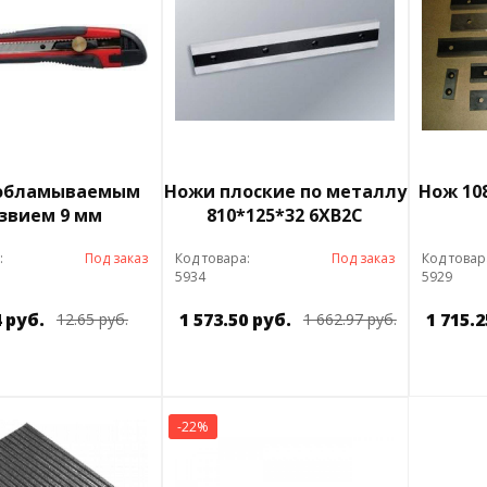
 обламываемым
Ножи плоские по металлу
Нож 10
звием 9 мм
810*125*32 6ХВ2С
:
Под заказ
Код товара:
Под заказ
Код товар
5934
5929
4 руб.
1 573.50 руб.
1 715.2
12.65 руб.
1 662.97 руб.
-22%