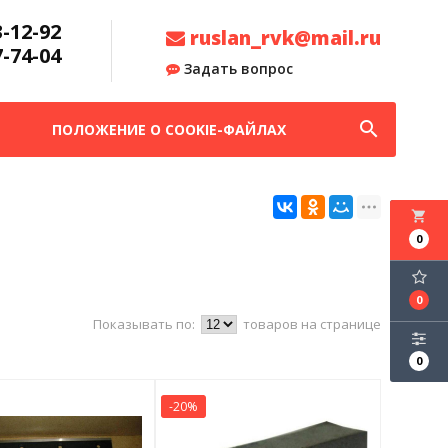
3-12-92
ruslan_rvk@mail.ru
7-74-04
Задать вопрос
search
ПОЛОЖЕНИЕ О COOKIE-ФАЙЛАХ
local_grocery_store
0
0
Показывать по:
товаров на странице
0
-20%