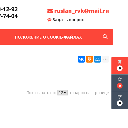
3-12-92
ruslan_rvk@mail.ru
7-74-04
Задать вопрос
search
ПОЛОЖЕНИЕ О COOKIE-ФАЙЛАХ
local_grocery_store
0
0
Показывать по:
товаров на странице
0