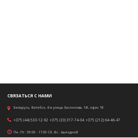
СВЯЗАТЬСЯ С НАМИ
Беларусь, Витебск, 4-я улица Заслонова, 1Ж, офис 18
+375 (44) 533-12-92
+375 (33) 317-74-04
+375 (212) 64-46-47
Пн.-Пт.: 09.00 - 17.00 Сб.-Вс.: выходной