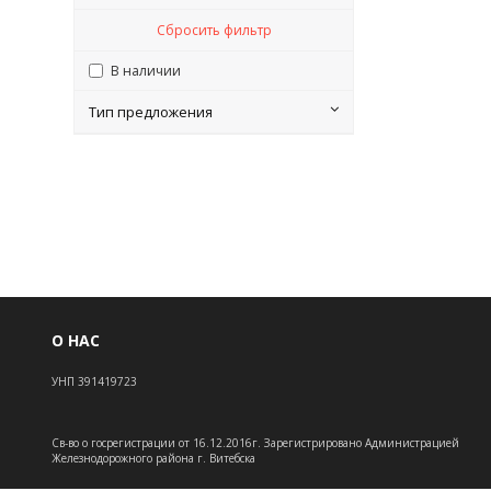
Сбросить фильтр
В наличии
Тип предложения
О НАС
УНП 391419723
Св-во о госрегистрации от 16.12.2016г. Зарегистрировано Администрацией
Железнодорожного района г. Витебска