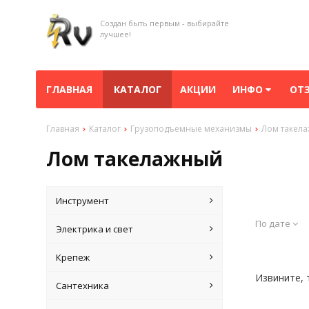
Создан быть первым - выбирайте
лучшее!
ГЛАВНАЯ
КАТАЛОГ
АКЦИИ
ИНФО
ОТ
Главная
Каталог
Грузоподъемные механизмы
Лом такел
Лом такелажный
Инструмент
По дате
Электрика и свет
Крепеж
Извините, 
Сантехника