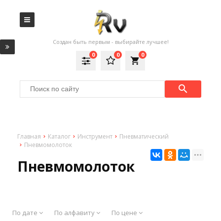
Создан быть первым - выбирайте лучшее!
0
0
0
local_grocery_store
Главная
Каталог
Инструмент
Пневматический
Пневмомолоток
Пневмомолоток
По дате
По алфавиту
По цене