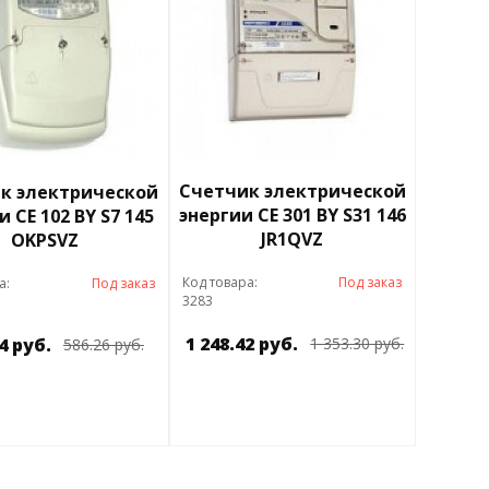
Счетчик электрической
к электрической
энергии СЕ 301 BY S31 146
 СЕ 102 BY S7 145
JR1QVZ
OKPSVZ
Код товара:
Под заказ
а:
Под заказ
3283
1 248.42 руб.
4 руб.
1 353.30 руб.
586.26 руб.