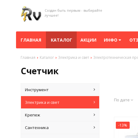
Создан быть первым - выбирайте
лучшее!
ГЛАВНАЯ
КАТАЛОГ
АКЦИИ
ИНФО
ОТ
Главная
Каталог
Электрика и свет
Электротехническая пр
Счетчик
Инструмент
По дате
Электрика и свет
Крепеж
-13%
Сантехника