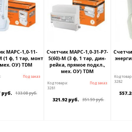
к МАРС-1,0-11-
Счетчик МАРС-1,0-31-Р7-
Счетчи
 (1 ф, 1 тар, монт
5(60)-М (3 ф, 1 тар, дин-
энергии
 мех. ОУ) TDM
рейка, прямое подкл.,
мех. ОУ) TDM
:
Под заказ
Код товар
3282
Код товара:
Под заказ
3281
 руб.
557.2
133.08 руб.
321.92 руб.
351.59 руб.