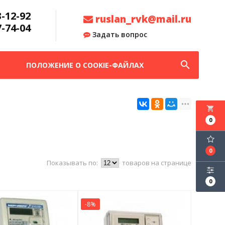
3-12-92
ruslan_rvk@mail.ru
7-74-04
Задать вопрос
search
ПОЛОЖЕНИЕ О COOKIE-ФАЙЛАХ
local_grocery_store
0
0
Показывать по:
товаров на странице
0
-8%