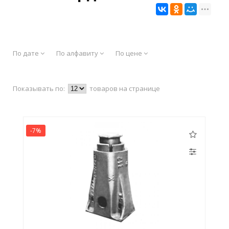
По дате
По алфавиту
По цене
Показывать по:
товаров на странице
-7%