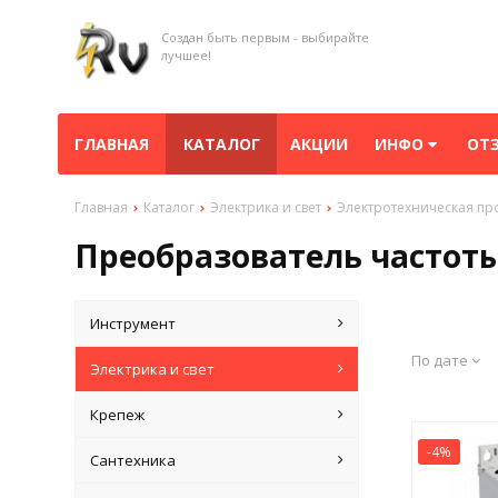
Создан быть первым - выбирайте
лучшее!
ГЛАВНАЯ
КАТАЛОГ
АКЦИИ
ИНФО
ОТ
Главная
Каталог
Электрика и свет
Электротехническая пр
Преобразователь частот
Инструмент
По дате
Электрика и свет
Крепеж
-4%
Сантехника