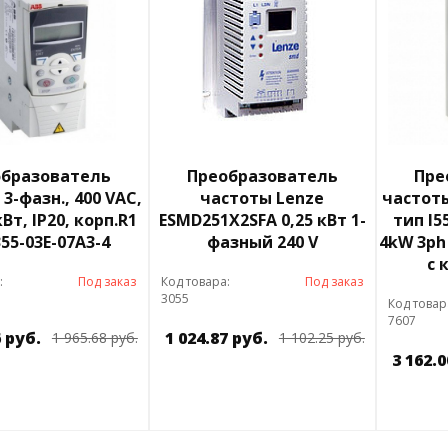
бразователь
Преобразователь
Пре
3-фазн., 400 VAC,
частоты Lenze
частоты
 кВт, IP20, корп.R1
ESMD251X2SFA 0,25 кВт 1-
тип I5
55-03E-07A3-4
фазный 240 V
4kW 3ph
с 
:
Под заказ
Код товара:
Под заказ
3055
Код товар
7607
6 руб.
1 024.87 руб.
1 965.68 руб.
1 102.25 руб.
3 162.0