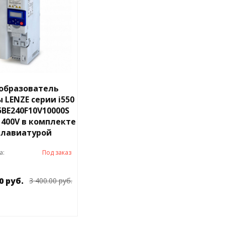
образователь
 LENZE серии i550
5BE240F10V10000S
 400V в комплекте
клавиатурой
а:
Под заказ
0 руб.
3 400.00 руб.