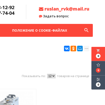
3-12-92
ruslan_rvk@mail.ru
7-74-04
Задать вопрос
search
ПОЛОЖЕНИЕ О COOKIE-ФАЙЛАХ
local_grocery_store
0
0
Показывать по:
товаров на странице
0