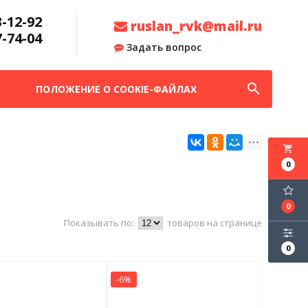
3-12-92
ruslan_rvk@mail.ru
7-74-04
Задать вопрос
search
ПОЛОЖЕНИЕ О COOKIE-ФАЙЛАХ
local_grocery_store
0
0
Показывать по:
товаров на странице
0
-6%