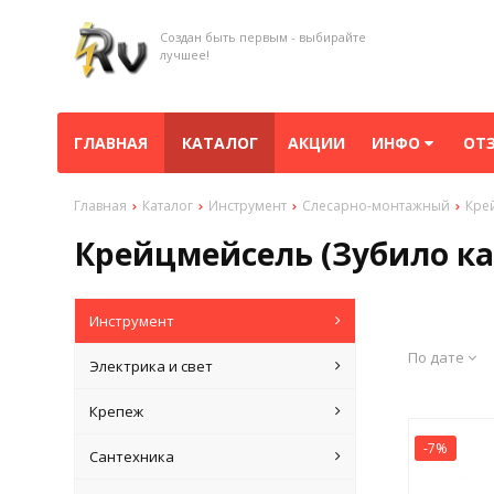
Создан быть первым - выбирайте
лучшее!
ГЛАВНАЯ
КАТАЛОГ
АКЦИИ
ИНФО
ОТ
Главная
Каталог
Инструмент
Слесарно-монтажный
Кре
Крейцмейсель (Зубило ка
Инструмент
По дате
Электрика и свет
Крепеж
-7%
Сантехника