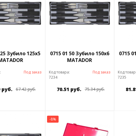
 25 Зубило 125х5
0715 01 50 Зубило 150х6
0715 0
MATADOR
MATADOR
:
Под заказ
Код товара:
Под заказ
Код товар
7234
7235
9 руб.
70.51 руб.
81.8
67.42 руб.
75.34 руб.
-8%