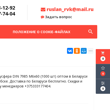
3-12-92
ruslan_rvk@mail.ru
7-74-04
Задать вопрос
search
ПОЛОЖЕНИЕ О COOKIE-ФАЙЛАХ
local_grocery_store
0
0
усфера DIN 7985 М6х60 (1000 шт) оптом в Беларуси
ебске. Доставка по Беларуси бесплатно. Скидки и
 у менеджеров +375333177404.
0