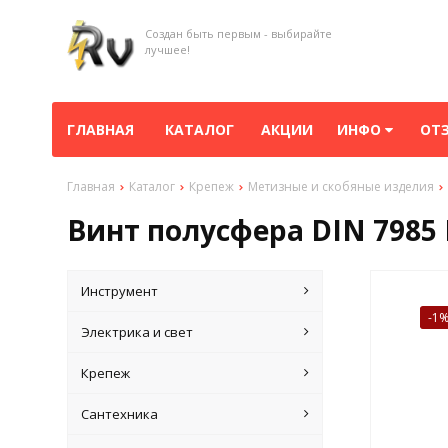
Создан быть первым - выбирайте
лучшее!
ГЛАВНАЯ
КАТАЛОГ
АКЦИИ
ИНФО
ОТ
Главная
Каталог
Крепеж
Метизные и скобяные изделия
Винт полусфера DIN 7985 
Инструмент
-1
Электрика и свет
Крепеж
Сантехника