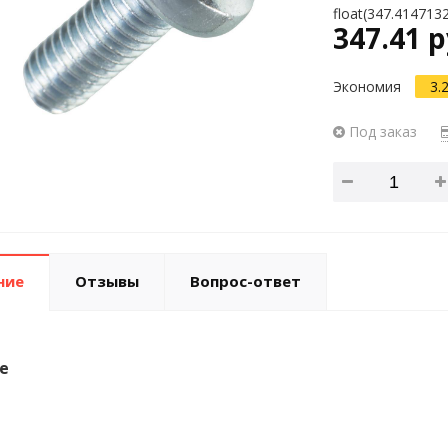
float(347.414713
347.41 р
Экономия
3.
Под заказ
ние
Отзывы
Вопрос-ответ
е