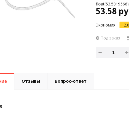
float(53.5819566)
53.58 ру
Экономия
2.
Под заказ
ние
Отзывы
Вопрос-ответ
е