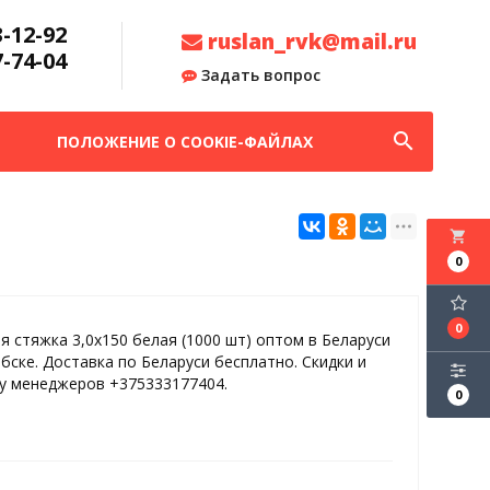
3-12-92
ruslan_rvk@mail.ru
7-74-04
Задать вопрос
search
ПОЛОЖЕНИЕ О COOKIE-ФАЙЛАХ
local_grocery_store
0
0
я стяжка 3,0х150 белая (1000 шт) оптом в Беларуси
ебске. Доставка по Беларуси бесплатно. Скидки и
 у менеджеров +375333177404.
0