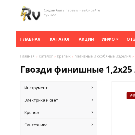
Создан быть первым - выбирайте
лучшее!
ГЛАВНАЯ
КАТАЛОГ
АКЦИИ
ИНФО
ОТ
Главная
Каталог
Крепеж
Метизные и скобяные изделия
Гвозди финишные 1,2х25 л
Инструмент
-6
Электрика и свет
Крепеж
Сантехника