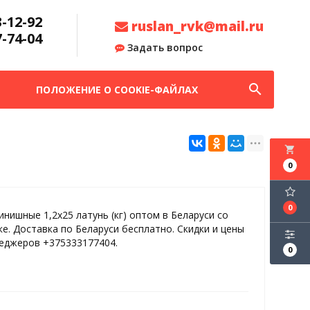
3-12-92
ruslan_rvk@mail.ru
7-74-04
Задать вопрос
search
ПОЛОЖЕНИЕ О COOKIE-ФАЙЛАХ
local_grocery_store
0
0
инишные 1,2х25 латунь (кг) оптом в Беларуси со
ке. Доставка по Беларуси бесплатно. Скидки и цены
неджеров +375333177404.
0