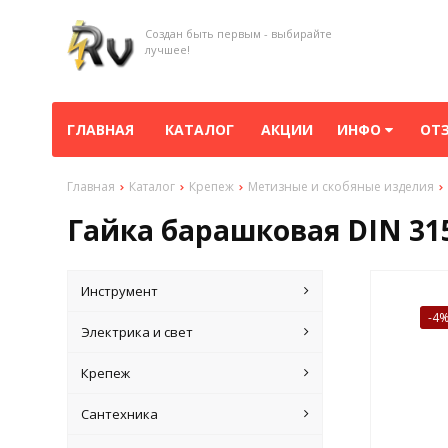
Создан быть первым - выбирайте
лучшее!
ГЛАВНАЯ
КАТАЛОГ
АКЦИИ
ИНФО
ОТ
Главная
Каталог
Крепеж
Метизные и скобяные изделия
Гайка барашковая DIN 315
Инструмент
-4
Электрика и свет
Крепеж
Сантехника