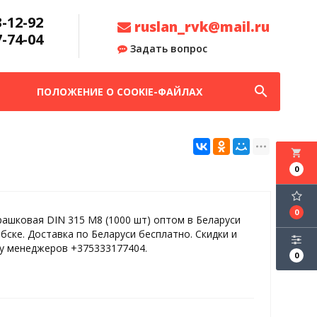
3-12-92
ruslan_rvk@mail.ru
7-74-04
Задать вопрос
search
ПОЛОЖЕНИЕ О COOKIE-ФАЙЛАХ
local_grocery_store
0
0
рашковая DIN 315 М8 (1000 шт) оптом в Беларуси
ебске. Доставка по Беларуси бесплатно. Скидки и
 у менеджеров +375333177404.
0