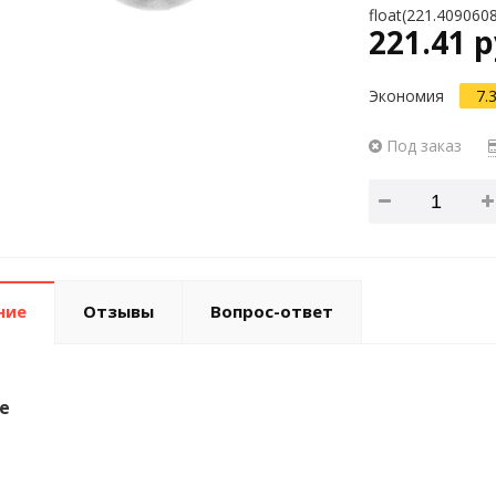
float(221.409060
221.41 р
Экономия
7.
Под заказ
ние
Отзывы
Вопрос-ответ
е