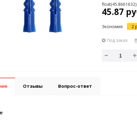
float(45.8661632)
45.87 ру
Экономия
2 
Под заказ
ние
Отзывы
Вопрос-ответ
е