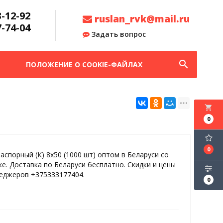
3-12-92
ruslan_rvk@mail.ru
7-74-04
Задать вопрос
search
ПОЛОЖЕНИЕ О COOKIE-ФАЙЛАХ
local_grocery_store
0
0
аспорный (К) 8х50 (1000 шт) оптом в Беларуси со
ке. Доставка по Беларуси бесплатно. Скидки и цены
неджеров +375333177404.
0