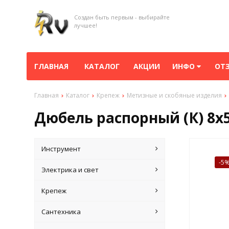
Создан быть первым - выбирайте
лучшее!
ГЛАВНАЯ
КАТАЛОГ
АКЦИИ
ИНФО
ОТ
Главная
Каталог
Крепеж
Метизные и скобяные изделия
Дюбель распорный (К) 8х5
Инструмент
-5
Электрика и свет
Крепеж
Сантехника