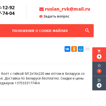
3-12-92
ruslan_rvk@mail.ru
7-74-04
Задать вопрос
search
ПОЛОЖЕНИЕ О COOKIE-ФАЙЛАХ
local_grocery_store
0
0
 болт с гайкой М12х16х220 мм оптом в Беларуси со
ке. Доставка по Беларуси бесплатно. Скидки и цены
неджеров +375333177404.
0