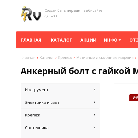
Создан быть первым - выбирайте
лучшее!
ГЛАВНАЯ
КАТАЛОГ
АКЦИИ
ИНФО
ОТ
Главная
Каталог
Крепеж
Метизные и скобяные изделия
Анкерный болт с гайкой 
Инструмент
-8
Электрика и свет
Крепеж
Сантехника